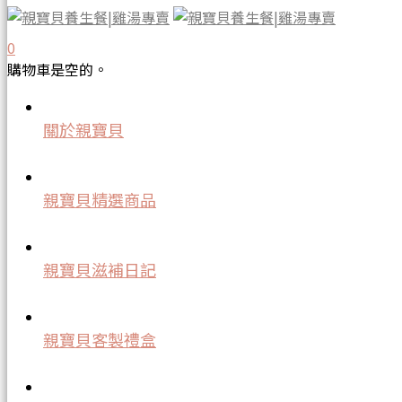
0
購物車是空的。
關於親寶貝
親寶貝精選商品
親寶貝滋補日記
親寶貝客製禮盒