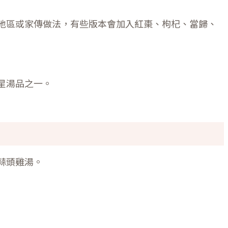
地區或家傳做法，有些版本會加入紅棗、枸杞、當歸、
星湯品之一。
蒜頭雞湯。