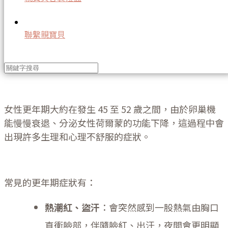
乏適當保養，不僅會讓更年期症狀加劇，還可能增加未
來慢性疾病的風險。那麼更年期會帶來哪些變化和症
狀？
聯繫親寶貝
更年期常見變化和症狀
女性更年期大約在發生 45 至 52 歲之間，由於卵巢機
能慢慢衰退、分泌女性荷爾蒙的功能下降，這過程中會
出現許多生理和心理不舒服的症狀。
常見的更年期症狀有：
熱潮紅、盜汗
：會突然感到一股熱氣由胸口
直衝臉部，伴隨臉紅、出汗，夜間會更明顯