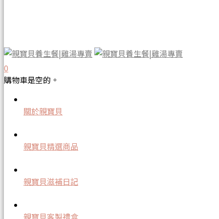
目錄(點擊前往閱讀該段內容)
更年期保養為什麼特別重要？
更年期保養的飲食關鍵
更年期保養一日三餐推薦菜單
0
購物車是空的。
選擇更年期保養餐的注意事項
關於親寶貝
更年期保養為什麼特別重
親寶貝精選商品
要？
親寶貝滋補日記
更年期保養之所以特別重要，是因為女性在這一階段會
面臨荷爾蒙劇烈變化，影響全身各系統的運作。如果缺
親寶貝客製禮盒