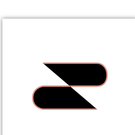
更年期保養吃對食物很重要！6 大關鍵營
養、三餐菜單一次了解
首頁
親寶貝滋補日記
女性進入更年期，身體會面臨女性荷爾蒙大幅下降帶來
的眾多挑戰。這時「吃得對」就成了保養身體的關鍵。
攝取適量營養素，不僅能舒緩不適症狀，還能降低慢性
病風險。本文介紹更年期女性必吃的 6 大關鍵營養，並
提供三餐菜單參考，從內而外調理身心，優雅度過更年
期。